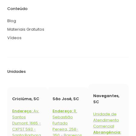
Conteúdo
Blog
Materiais Gratuitos
Vídeos
Unidades
Navegantes,
Criciúma, SC
São José, SC
SC
Endereço:
Av.
Endereço:
R.
Unidade de
Santos
Sebastião
Atendimento
Dumont, 1665 -
Furtado
Comercial
CXPST 593 -
Pereira, 258-
Abrangência:
Santa Barbara,
350 - Barreiros,