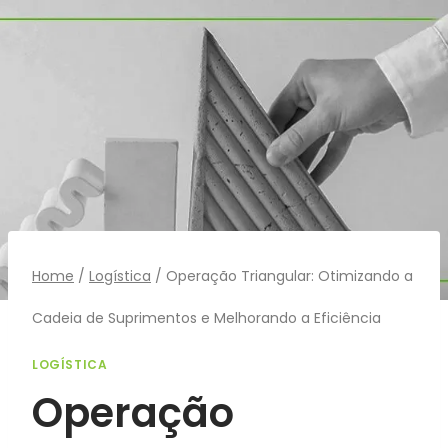
Pular
para
o
Conteúdo
Home
/
Logística
/
Operação Triangular: Otimizando a
Cadeia de Suprimentos e Melhorando a Eficiência
LOGÍSTICA
Operação