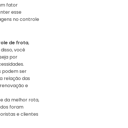
um fator
anter esse
agens no controle
ole de frota
,
disso, você
seja por
cessidades.
s podem ser
a relação das
 renovação e
se da melhor rota,
didos foram
ristas e clientes