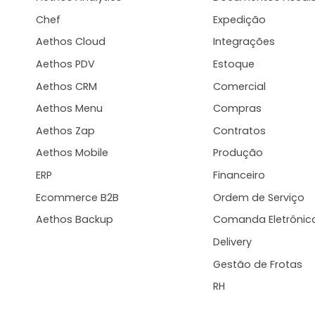
Chef
Expedição
Aethos Cloud
Integrações
Aethos PDV
Estoque
Aethos CRM
Comercial
Aethos Menu
Compras
Aethos Zap
Contratos
Aethos Mobile
Produção
ERP
Financeiro
Ecommerce B2B
Ordem de Serviço
Aethos Backup
Comanda Eletrônic
Delivery
Gestão de Frotas
RH