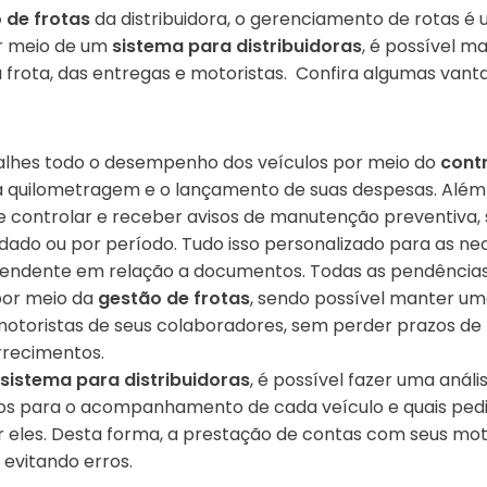
 de frotas
da distribuidora, o gerenciamento de rotas é 
r meio de um
sistema para distribuidoras
, é possível m
a frota, das entregas e motoristas. Confira algumas vant
alhes todo o desempenho dos veículos por meio do
contr
 quilometragem e o lançamento de suas despesas. Além 
controlar e receber avisos de manutenção preventiva, 
dado ou por período. Tudo isso personalizado para as ne
pendente em relação a documentos. Todas as pendência
por meio da
gestão de frotas
, sendo possível manter um
motoristas de seus colaboradores, sem perder prazos de
rrecimentos.
sistema para distribuidoras
, é possível fazer uma análi
ltros para o acompanhamento de cada veículo e quais pe
 eles. Desta forma, a prestação de contas com seus moto
, evitando erros.