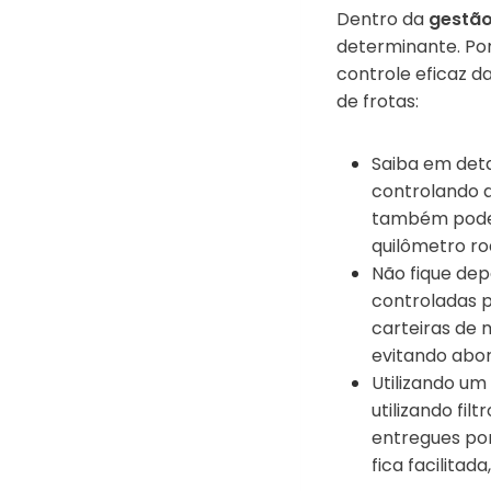
Dentro da
gestão
determinante. Po
controle eficaz d
de frotas:
Saiba em det
controlando a
também pode 
quilômetro ro
Não fique de
controladas 
carteiras de 
evitando abo
Utilizando um
utilizando fi
entregues por
fica facilitada