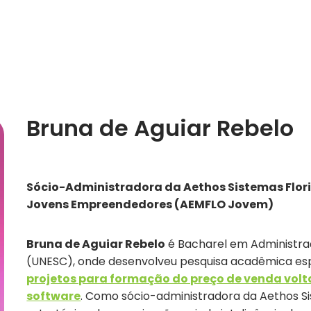
s
Módulos
Segmentos
Empresa
Conte
Bruna de Aguiar Rebelo
Sócio-Administradora da Aethos Sistemas Flor
Jovens Empreendedores (AEMFLO Jovem)
Bruna de Aguiar Rebelo
é Bacharel em Administraç
(UNESC), onde desenvolveu pesquisa acadêmica es
projetos para formação do preço de venda vol
software
. Como sócio-administradora da Aethos S