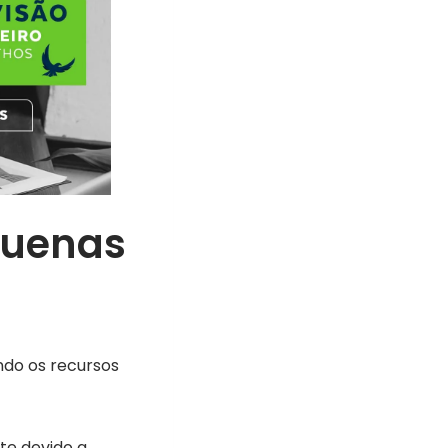
quenas
do os recursos
te devido a