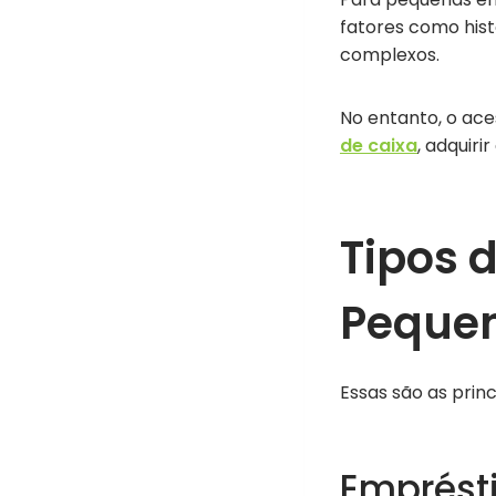
fatores como hist
complexos.
No entanto, o ac
de caixa
, adquir
Tipos 
Peque
Essas são as prin
Emprést