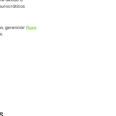
 burocráticos
ão, gerenciar
fluxo
s.
s