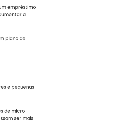
, um empréstimo
, aumentar a
um plano de
res e pequenas
es de micro
possam ser mais