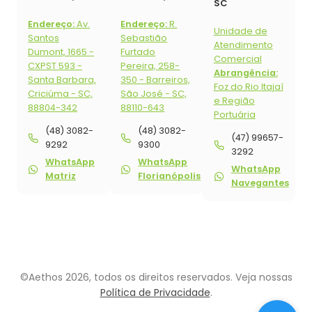
SC
Endereço:
Av.
Endereço:
R.
Unidade de
Santos
Sebastião
Atendimento
Dumont, 1665 -
Furtado
Comercial
CXPST 593 -
Pereira, 258-
Abrangência:
Santa Barbara,
350 - Barreiros,
Foz do Rio Itajaí
Criciúma - SC,
São José - SC,
e Região
88804-342
88110-643
Portuária
(48) 3082-
(48) 3082-
(47) 99657-
9292
9300
3292
WhatsApp
WhatsApp
WhatsApp
Matriz
Florianópolis
Navegantes
©Aethos 2026, todos os direitos reservados. Veja nossas
Política de Privacidade
.