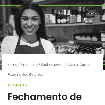
Pular
para
o
Conteúdo
Home
/
Financeiro
/
Fechamento de Caixa: Como
Fazer na Sua Empresa
FINANCEIRO
Fechamento de