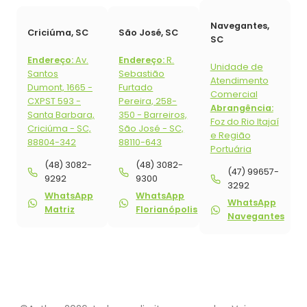
Navegantes,
Criciúma, SC
São José, SC
SC
Endereço:
Av.
Endereço:
R.
Unidade de
Santos
Sebastião
Atendimento
Dumont, 1665 -
Furtado
Comercial
CXPST 593 -
Pereira, 258-
Abrangência:
Santa Barbara,
350 - Barreiros,
Foz do Rio Itajaí
Criciúma - SC,
São José - SC,
e Região
88804-342
88110-643
Portuária
(48) 3082-
(48) 3082-
(47) 99657-
9292
9300
3292
WhatsApp
WhatsApp
WhatsApp
Matriz
Florianópolis
Navegantes